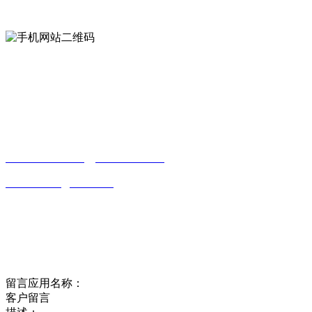
手机网站二维码
Contact us
联系方式
南通LUTUBE免费下载贸易有限公司
0513-86150020
13656282202
（吴先生）
wulim1985@126.com
江苏省南通市平潮镇振兴路2号-44
Online message
在线留言
留言应用名称：
客户留言