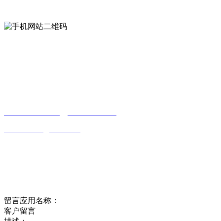
手机网站二维码
Contact us
联系方式
南通LUTUBE免费下载贸易有限公司
0513-86150020
13656282202
（吴先生）
wulim1985@126.com
江苏省南通市平潮镇振兴路2号-44
Online message
在线留言
留言应用名称：
客户留言