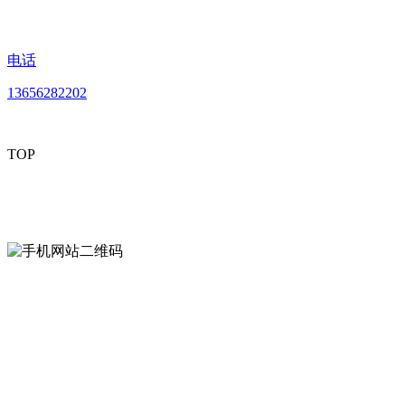
电话
13656282202
TOP
mobiles website QR code
手机网站二维码
Contact us
联系方式
南通LUTUBE免费下载贸易有限公司