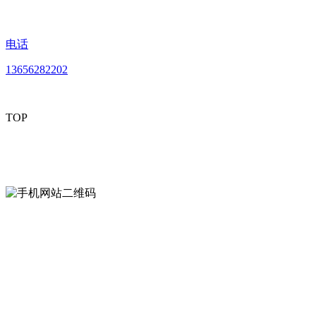
电话
13656282202
TOP
mobiles website QR code
手机网站二维码
Contact us
联系方式
南通LUTUBE免费下载贸易有限公司
0513-86150020
13656282202
（吴先生）