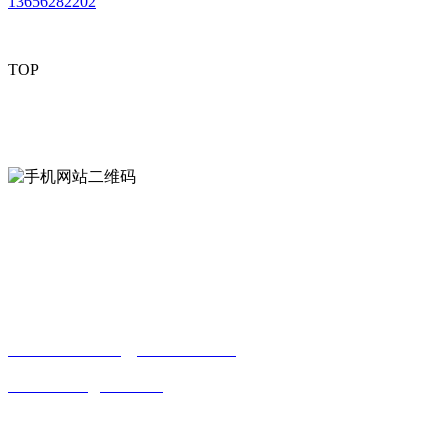
13656282202
TOP
mobiles website QR code
手机网站二维码
Contact us
联系方式
南通LUTUBE免费下载贸易有限公司
0513-86150020
13656282202
（吴先生）
wulim1985@126.com
江苏省南通市平潮镇振兴路2号-44