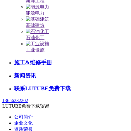
海洋工程
能源电力
基础建筑
石油化工
工业设施
施工&维修手册
新闻资讯
联系LUTUBE免费下载
13656282202
LUTUBE免费下载贸易
公司简介
企业文化
资质荣誉